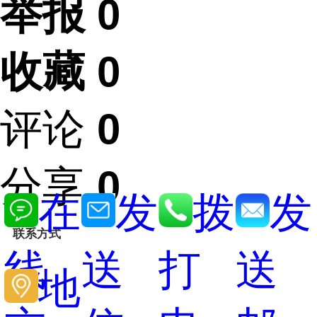
举报 0
收藏 0
评论
0
分享
0
在
发
拨
发
联系方式
线
送
打
送
地