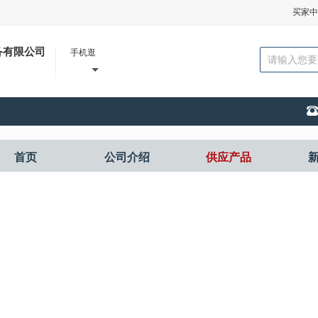
买家中
备有限公司
手机逛

首页
公司介绍
供应产品