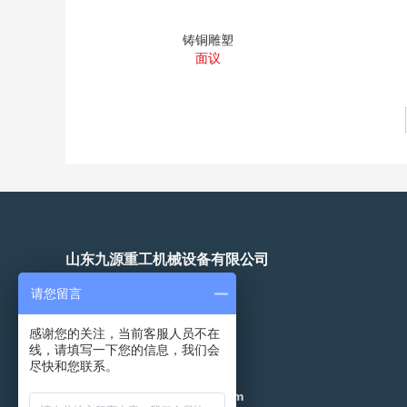
铸铜雕塑
面议
山东九源重工机械设备有限公司
联系人：徐经理
请您留言
手机：15621897789
感谢您的关注，当前客服人员不在
微信：
线，请填写一下您的信息，我们会
尽快和您联系。
QQ：
Email：1056560000@qq.com